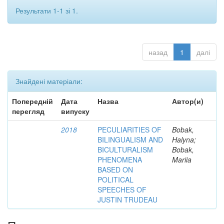
Результати 1-1 зі 1.
назад
1
далі
Знайдені матеріали:
Попередній
Дата
Назва
Автор(и)
перегляд
випуску
2018
PECULIARITIES OF
Bobak,
BILINGUALISM AND
Halyna;
BICULTURALISM
Bobak,
PHENOMENA
Mariia
BASED ON
POLITICAL
SPEECHES OF
JUSTIN TRUDEAU