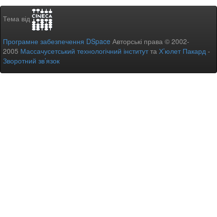
Тема від
Програмне забезпечення DSpace
Авторські права © 2002-
2005
Массачусетський технологічний інститут
та
Х’юлет Пакард
-
Зворотний зв’язок