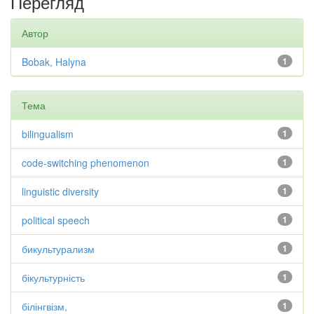
Перегляд
Автор
Bobak, Halyna
1
Тема
bilingualism
1
code-switching phenomenon
1
linguistic diversity
1
political speech
1
бикультурализм
1
бікультурність
1
білінгвізм,
1