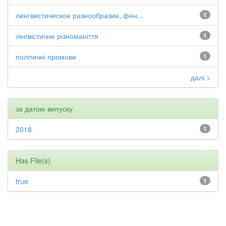
лингвистическое разнообразие, фен...
1
лінгвістичне різноманіття
1
політичні промови
1
далі >
за датою випуску
2018
1
Has File(s)
true
1