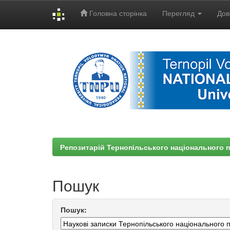
Головна сторінка
Перегляд
Дов
Skip
navigation
Репозитарій Тернопільського національного п
Пошук
Пошук: