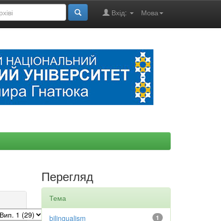
Вхід:
Мова
Перегляд
Тема
bilingualism
1