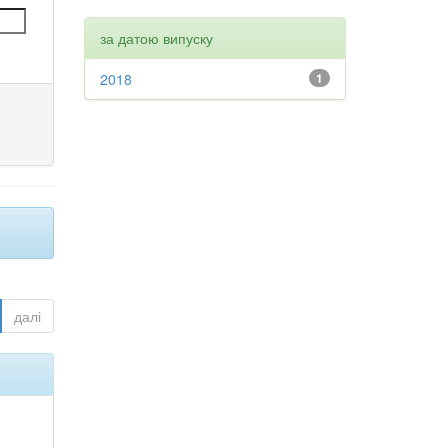
за датою випуску
2018
1
далі