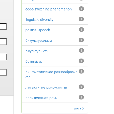
code-switching phenomenon
1
linguistic diversity
1
political speech
1
бикультурализм
1
бікультурність
1
білінгвізм,
1
лингвистическое разнообразие,
1
фен...
лінгвістичне різноманіття
1
политическая речь
1
далі >