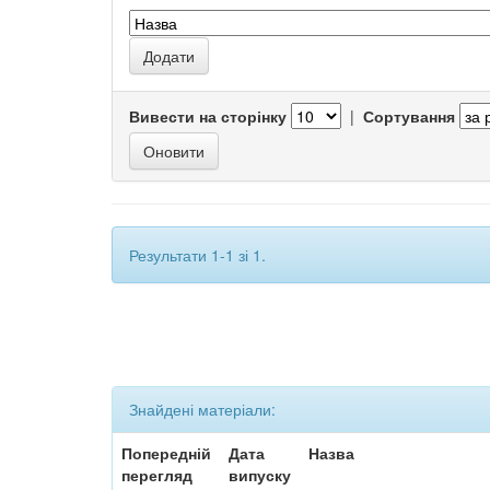
Вивести на сторінку
|
Сортування
Результати 1-1 зі 1.
Знайдені матеріали:
Попередній
Дата
Назва
перегляд
випуску