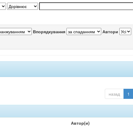
Впорядкування
Автори
назад
1
Автор(и)