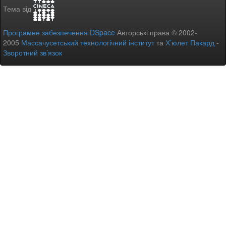
Тема від
Програмне забезпечення DSpace
Авторські права © 2002-
2005
Массачусетський технологічний інститут
та
Х’юлет Пакард
-
Зворотний зв’язок