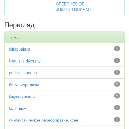
SPEECHES OF
JUSTIN TRUDEAU
Перегляд
Тема
bilingualism
1
linguistic diversity
1
political speech
1
бикультурализм
1
бікультурність
1
білінгвізм,
1
лингвистическое разнообразие, фен...
1