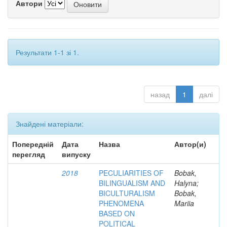
Автори
Результати 1-1 зі 1.
назад
1
далі
Знайдені матеріали:
Попередній
Дата
Назва
Автор(и)
перегляд
випуску
2018
PECULIARITIES OF
Bobak,
BILINGUALISM AND
Halyna;
BICULTURALISM
Bobak,
PHENOMENA
Mariia
BASED ON
POLITICAL