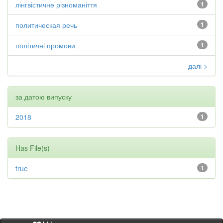
лінгвістичне різноманіття
1
политическая речь
1
політичні промови
1
далі >
за датою випуску
2018
1
Has File(s)
true
1