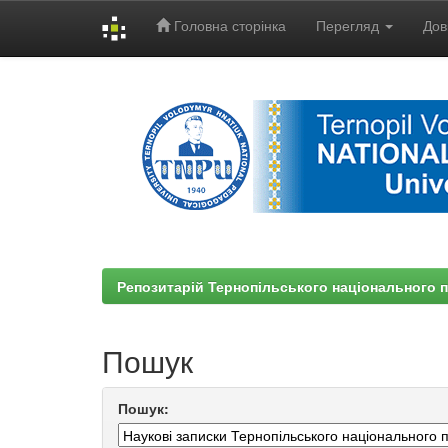
Головна сторінка
Перегляд
Дов
Skip
navigation
Репозитарій Тернопільського національного п
Пошук
Пошук: