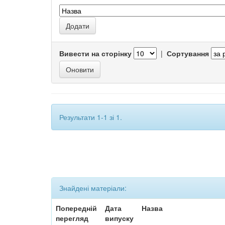
Вивести на сторінку
|
Сортування
Результати 1-1 зі 1.
Знайдені матеріали:
Попередній
Дата
Назва
перегляд
випуску