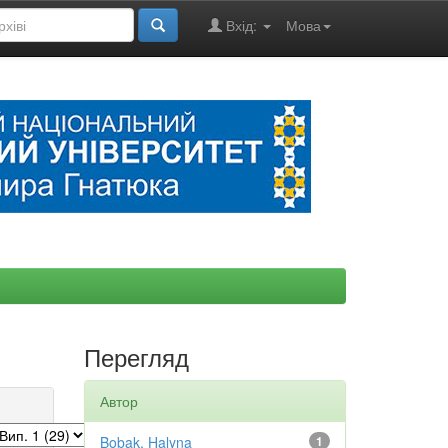
Вхід:
Мова
Перегляд
Автор
Bobak, Halyna
1