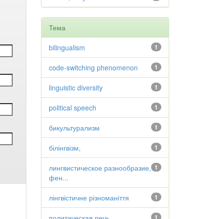
Тема
bilingualism
1
code-switching phenomenon
1
linguistic diversity
1
political speech
1
бикультурализм
1
білінгвізм,
1
лингвистическое разнообразие,
1
фен...
лінгвістичне різноманіття
1
политическая речь
1