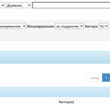
Впорядкування
Автори
назад
1
Автор(и)