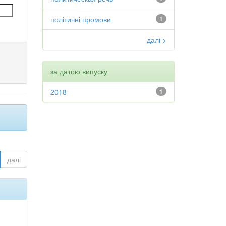
політичні промови
1
далі >
за датою випуску
2018
1
далі