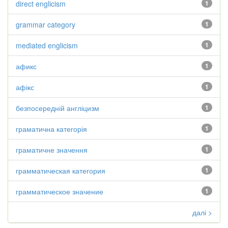
direct englicism
1
grammar category
1
mediated englicism
1
афикс
1
афікс
1
безпосередній англіцизм
1
граматична категорія
1
граматичне значення
1
грамматическая категория
1
грамматическое значение
1
далі >