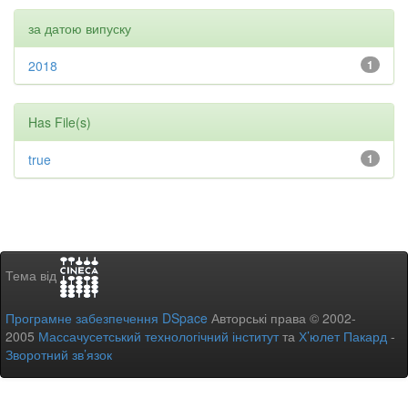
за датою випуску
2018
1
Has File(s)
true
1
Тема від
Програмне забезпечення DSpace
Авторські права © 2002-
2005
Массачусетський технологічний інститут
та
Х’юлет Пакард
-
Зворотний зв’язок