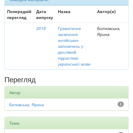
Попередній
Дата
Назва
Автор(и)
перегляд
випуску
2018
Граматичне
Битківська,
засвоєння
Ярина
анлійських
запозичень у
дієслівній
підсистемі
української мови
Перегляд
Автор
Битківська, Ярина
1
Тема