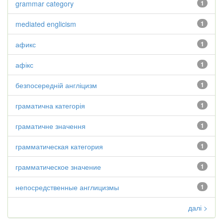
grammar category
1
mediated englicism
1
афикс
1
афікс
1
безпосередній англіцизм
1
граматична категорія
1
граматичне значення
1
грамматическая категория
1
грамматическое значение
1
непосредственные англицизмы
1
далі >