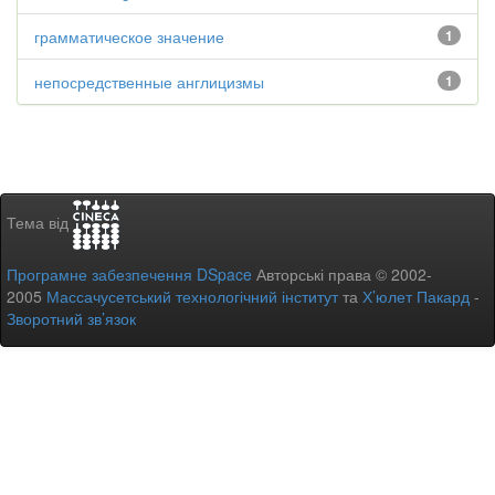
грамматическое значение
1
непосредственные англицизмы
1
Тема від
Програмне забезпечення DSpace
Авторські права © 2002-
2005
Массачусетський технологічний інститут
та
Х’юлет Пакард
-
Зворотний зв’язок