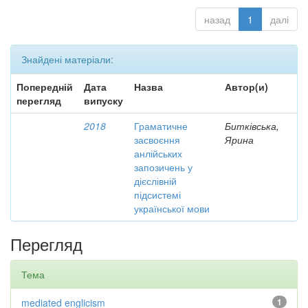
назад
1
далі
Знайдені матеріали:
Попередній
Дата
Назва
Автор(и)
перегляд
випуску
2018
Граматичне
Битківська,
засвоєння
Ярина
анлійських
запозичень у
дієслівній
підсистемі
української мови
Перегляд
Тема
mediated englicism
1