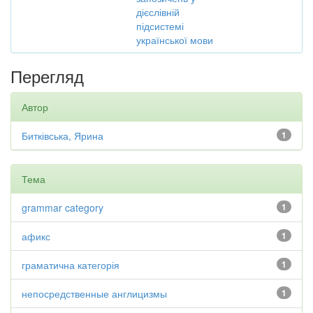
дієслівній
підсистемі
української мови
Перегляд
Автор
Битківська, Ярина
1
Тема
grammar category
1
афикс
1
граматична категорія
1
непосредственные англицизмы
1