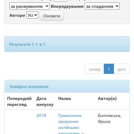
Впорядкування
Автори
Результати 1-1 зі 1.
назад
1
далі
Знайдені матеріали:
Попередній
Дата
Назва
Автор(и)
перегляд
випуску
2018
Граматичне
Битківська,
засвоєння
Ярина
анлійських
запозичень у