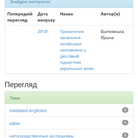
Знайдені матеріали:
Попередній
Дата
Назва
Автор(и)
перегляд
випуску
2018
Граматичне
Битківська,
засвоєння
Ярина
анлійських
запозичень у
дієслівній
підсистемі
української мови
Перегляд
Тема
mediated englicism
1
афікс
1
непосредственные англицизмы
1