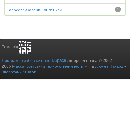
опосередкований англіцизм
1
Тема від
Програмне забезпечення DSpace
Авторські права © 2002-
2005
Массачусетський технологічний інститут
та
Х’юлет Пакард
-
Зворотний зв’язок