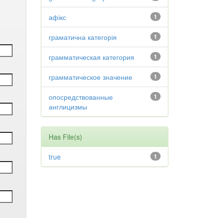
афікс
1
граматична категорія
1
грамматическая категория
1
грамматическое значение
1
опосредствованные
1
англицизмы
Has File(s)
true
1