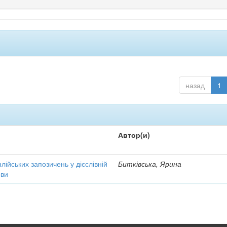
назад
1
Автор(и)
ійських запозичень у дієслівній
Битківська, Ярина
ови