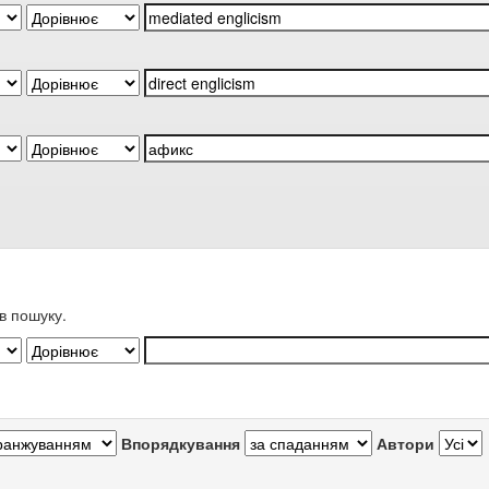
в пошуку.
Впорядкування
Автори