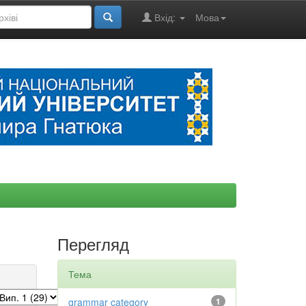
Вхід:
Мова
Перегляд
Тема
grammar category
1