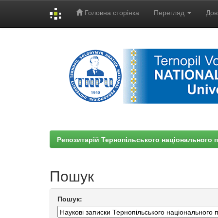
Головна сторінка
Перегляд
Дов
Skip
navigation
Репозитарій Тернопільського національного п
Пошук
Пошук: