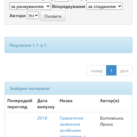
Впорядкування
Автори
Результати 1-1 зі 1.
назад
1
далі
Знайдені матеріали:
Попередній
Дата
Назва
Автор(и)
перегляд
випуску
2018
Граматичне
Битківська,
засвоєння
Ярина
анлійських
запозичень у