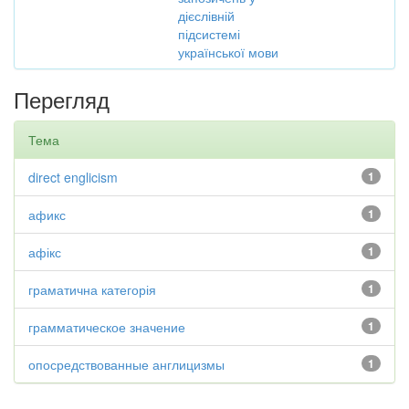
дієслівній
підсистемі
української мови
Перегляд
Тема
direct englicism
1
афикс
1
афікс
1
граматична категорія
1
грамматическое значение
1
опосредствованные англицизмы
1