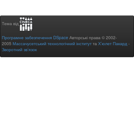
Тема від
Програмне забезпечення DSpace
Авторські права © 2002-
2005
Массачусетський технологічний інститут
та
Х’юлет Пакард
-
Зворотний зв’язок