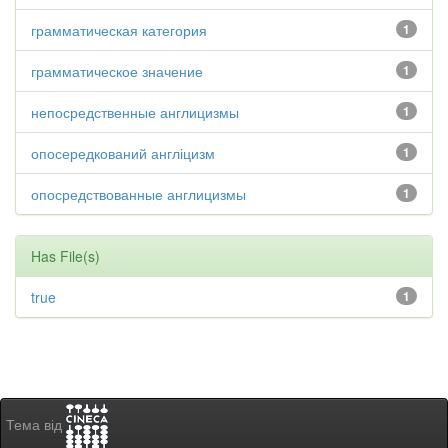
грамматическая категория
1
грамматическое значение
1
непосредственные англицизмы
1
опосередкований англіцизм
1
опосредствованные англицизмы
1
Has File(s)
true
1
Тема від