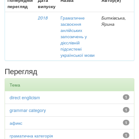
Попередній
Дата
Назва
Автор(и)
перегляд
випуску
2018
Граматичне
Битківська,
засвоєння
Ярина
анлійських
запозичень у
дієслівній
підсистемі
української мови
Перегляд
Тема
direct englicism
1
grammar category
1
афикс
1
граматична категорія
1