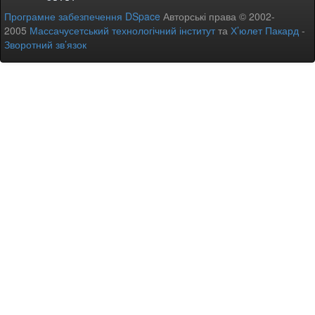
Програмне забезпечення DSpace
Авторські права © 2002-
2005
Массачусетський технологічний інститут
та
Х’юлет Пакард
-
Зворотний зв’язок