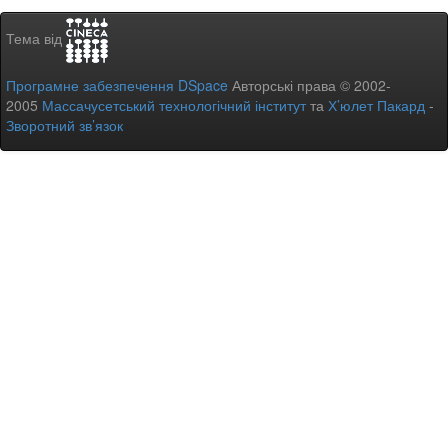
Тема від
Програмне забезпечення DSpace
Авторські права © 2002-
2005
Массачусетський технологічний інститут
та
Х’юлет Пакард
-
Зворотний зв’язок