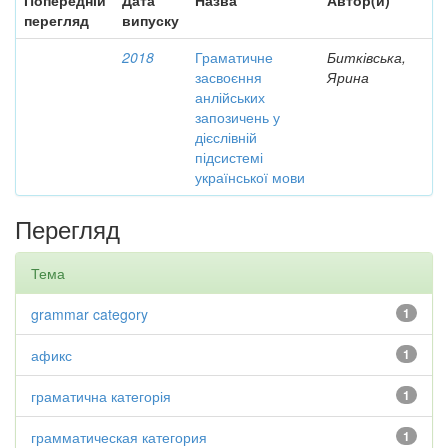
Попередній
Дата
Назва
Автор(и)
перегляд
випуску
2018
Граматичне
Битківська,
засвоєння
Ярина
анлійських
запозичень у
дієслівній
підсистемі
української мови
Перегляд
Тема
grammar category
1
афикс
1
граматична категорія
1
грамматическая категория
1