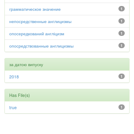
грамматическое значение
1
непосредственные англицизмы
1
опосередкований англіцизм
1
опосредствованные англицизмы
1
за датою випуску
2018
1
Has File(s)
true
1