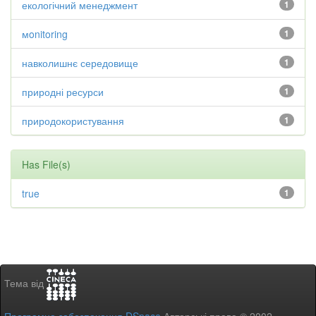
екологічний менеджмент
1
мonitoring
1
навколишнє середовище
1
природні ресурси
1
природокористування
1
Has File(s)
true
1
Тема від