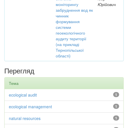
моніторингу
Юрійович
забруднення вод як
чинник
формування
системи
геоекологічного
аудиту території
(на прикладі
Тернопільської
області)
Перегляд
Тема
ecological audit
1
ecological management
1
natural resources
1