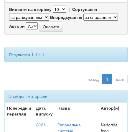
Вивести на сторінку
|
Сортування
Впорядкування
Автори
Результати 1-1 зі 1.
назад
1
далі
Знайдені матеріали:
Попередній
Дата
Назва
Автор(и)
перегляд
випуску
2021
Регіональна
Чеболда,
система
Ігор