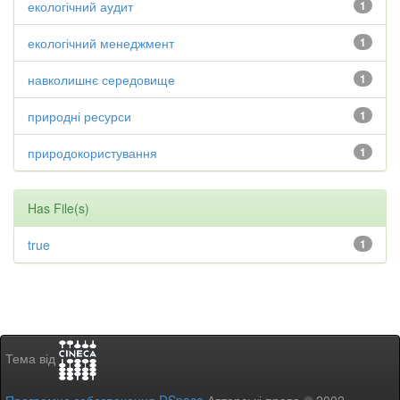
екологічний аудит
1
екологічний менеджмент
1
навколишнє середовище
1
природні ресурси
1
природокористування
1
Has File(s)
true
1
Тема від