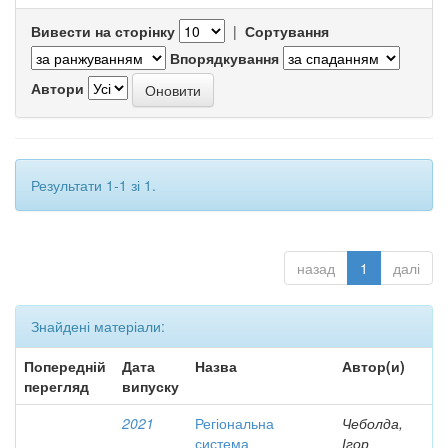
Вивести на сторінку
|
Сортування
Впорядкування
Автори
Результати 1-1 зі 1.
назад
1
далі
Знайдені матеріали:
Попередній
Дата
Назва
Автор(и)
перегляд
випуску
2021
Регіональна
Чеболда,
система
Ігор