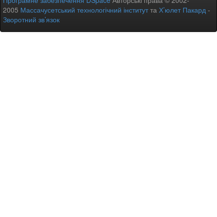
Програмне забезпечення DSpace
Авторські права © 2002-
2005
Массачусетський технологічний інститут
та
Х’юлет Пакард
-
Зворотний зв’язок