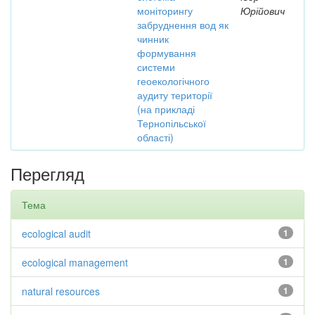
моніторингу
Юрійович
забруднення вод як
чинник
формування
системи
геоекологічного
аудиту території
(на прикладі
Тернопільської
області)
Перегляд
Тема
ecological audit
1
ecological management
1
natural resources
1