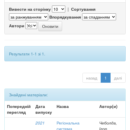
Вивести на сторінку
|
Сортування
Впорядкування
Автори
Результати 1-1 зі 1.
назад
1
далі
Знайдені матеріали:
Попередній
Дата
Назва
Автор(и)
перегляд
випуску
2021
Регіональна
Чеболда,
система
Ігор