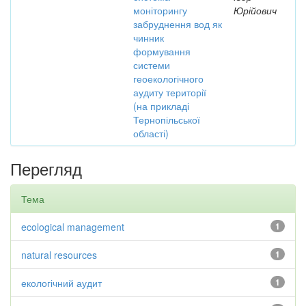
моніторингу
Юрійович
забруднення вод як
чинник
формування
системи
геоекологічного
аудиту території
(на прикладі
Тернопільської
області)
Перегляд
Тема
ecological management
1
natural resources
1
екологічний аудит
1