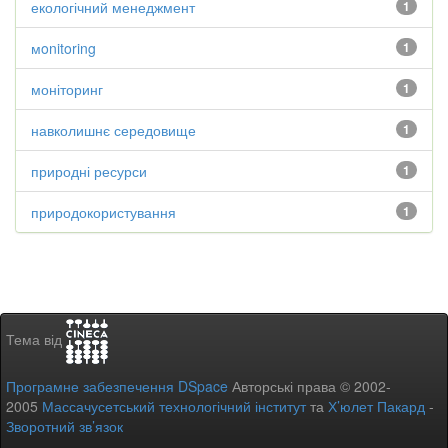
екологічний менеджмент
1
мonitoring
1
моніторинг
1
навколишнє середовище
1
природні ресурси
1
природокористування
1
Тема від
Програмне забезпечення DSpace
Авторські права © 2002-
2005
Массачусетський технологічний інститут
та
Х’юлет Пакард
-
Зворотний зв’язок