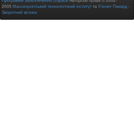
Програмне забезпечення DSpace
Авторські права © 2002-
2005
Массачусетський технологічний інститут
та
Х’юлет Пакард
-
Зворотний зв’язок