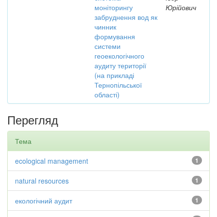
моніторингу
Юрійович
забруднення вод як
чинник
формування
системи
геоекологічного
аудиту території
(на прикладі
Тернопільської
області)
Перегляд
Тема
ecological management
1
natural resources
1
екологічний аудит
1