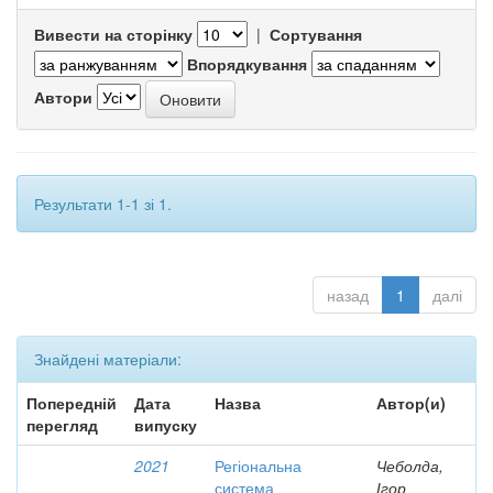
Вивести на сторінку
|
Сортування
Впорядкування
Автори
Результати 1-1 зі 1.
назад
1
далі
Знайдені матеріали:
Попередній
Дата
Назва
Автор(и)
перегляд
випуску
2021
Регіональна
Чеболда,
система
Ігор