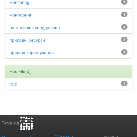
мonitoring
1
моніторинг
1
навколишнє середовище
1
природні ресурси
1
природокористування
1
Has File(s)
true
1
Тема від