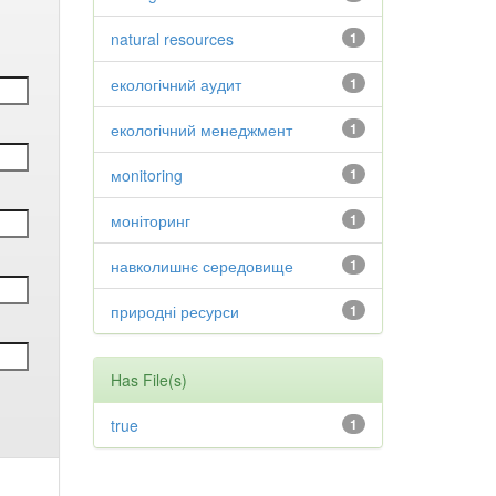
natural resources
1
екологічний аудит
1
екологічний менеджмент
1
мonitoring
1
моніторинг
1
навколишнє середовище
1
природні ресурси
1
Has File(s)
true
1