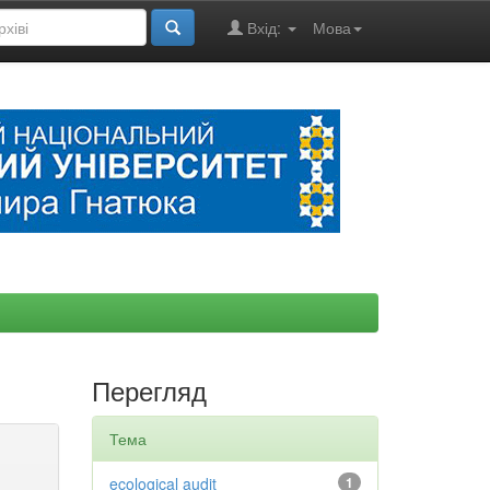
Вхід:
Мова
Перегляд
Тема
ecological audit
1