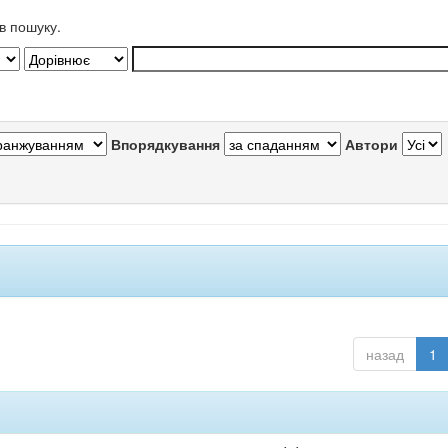
в пошуку.
Впорядкування
Автори
назад
1