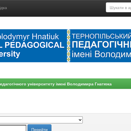
ідка
едагогічного університету імені Володимира Гнатюка