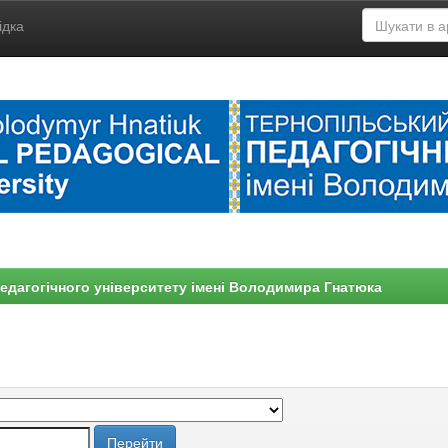
ідка
едагогічного університету імені Володимира Гнатюка