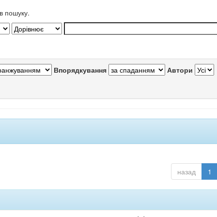
в пошуку.
Впорядкування
Автори
назад
1