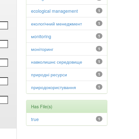
ecological management
1
екологічний менеджмент
1
мonitoring
1
моніторинг
1
навколишнє середовище
1
природні ресурси
1
природокористування
1
Has File(s)
true
1