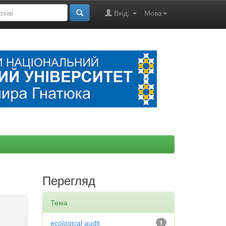
Вхід:
Мова
Перегляд
Тема
ecological audit
1