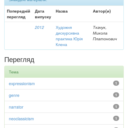
Попередній
Дата
Назва
Автор(и)
перегляд
випуску
2012
Художня
Ткачук,
дискурсивна
Микола
практика Юрія
Платонович
Клена
Перегляд
Тема
expressionism
1
genre
1
narrator
1
neoclassicism
1