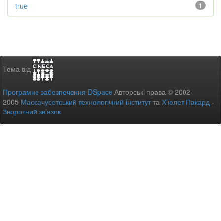
true
1
Тема від
Програмне забезпечення DSpace
Авторські права © 2002-
2005
Массачусетський технологічний інститут
та
Х’юлет Пакард
-
Зворотний зв’язок