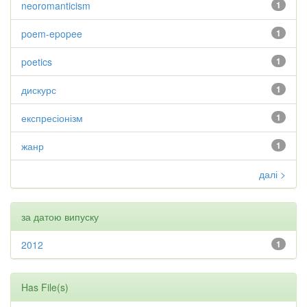
neoromanticism
1
poem-epopee
1
poetics
1
дискурс
1
експресіонізм
1
жанр
1
далі >
за датою випуску
2012
1
Has File(s)