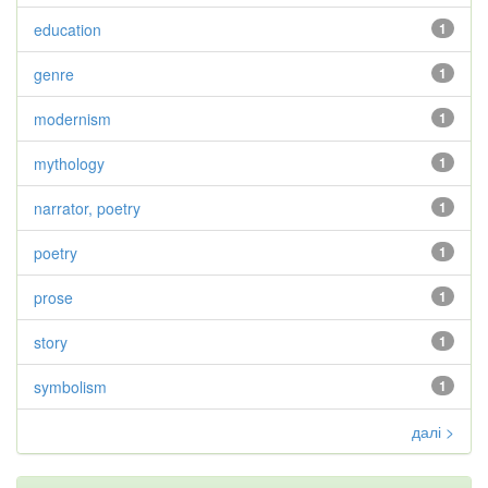
education
1
genre
1
modernism
1
mythology
1
narrator, poetry
1
poetry
1
prose
1
story
1
symbolism
1
далі >