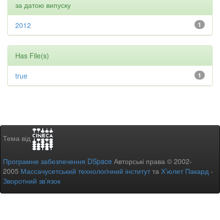
за датою випуску
2012
1
Has File(s)
true
1
Тема від
Програмне забезпечення DSpace
Авторські права © 2002-
2005
Массачусетський технологічний інститут
та
Х’юлет Пакард
-
Зворотний зв’язок