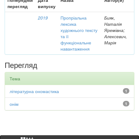
Попередній
Дата
Назва
Автор(и)
перегляд
випуску
2019
Пропріальна
Бияк,
лексика
Наталія
художнього тексту
Яремівна;
та її
Алексевич,
функціональне
Марія
навантаження
Перегляд
Тема
літературна ономастика
1
онім
1