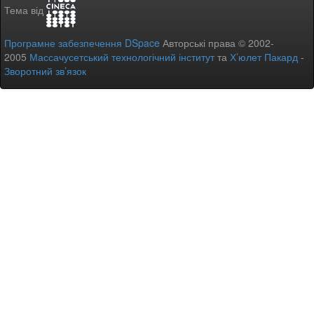
Тема від
Програмне забезпечення DSpace
Авторські права © 2002-
2005
Массачусетський технологічний інститут
та
Х’юлет Пакард
-
Зворотний зв’язок