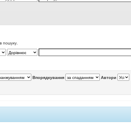
в пошуку.
Впорядкування
Автори