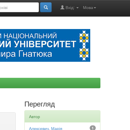
Вхід:
Мова
Перегляд
Автор
Алексевич, Марія
1