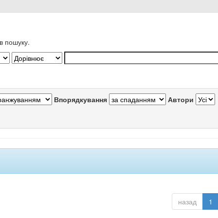
в пошуку.
Впорядкування
Автори
назад
1