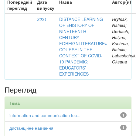
Попередній
Дата
Назва
Автор(и)
перегляд
випуску
2021
DISTANCE LEARNING
Hrytsak,
OF «HISTORY OF
Natalia;
NINETEENTH-
Derkach,
CENTURY
Halyna;
FOREIGNLITERATURE»
Kuchma,
COURSE IN THE
Natalia;
CONTEXT OF COVID-
Labashchuk
19 PANDEMIC:
Oksana
EDUCATORS’
EXPERIENCES
Перегляд
Тема
information and communication tec...
1
дистанційне навчання
1