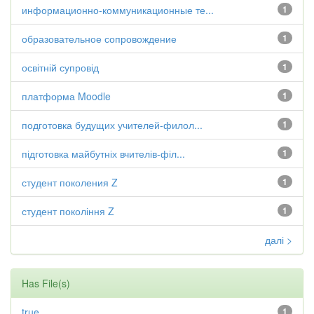
информационно-коммуникационные те...
1
образовательное сопровождение
1
освітній супровід
1
платформа Moodle
1
подготовка будущих учителей-филол...
1
підготовка майбутніх вчителів-філ...
1
студент поколения Z
1
студент покоління Z
1
далі >
Has File(s)
true
1