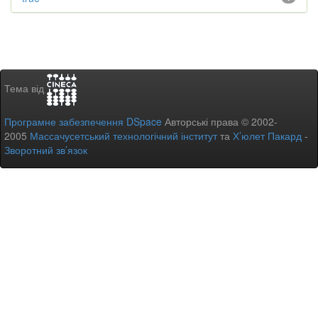
Тема від
Програмне забезпечення DSpace
Авторські права © 2002-
2005
Массачусетський технологічний інститут
та
Х’юлет Пакард
-
Зворотний зв’язок