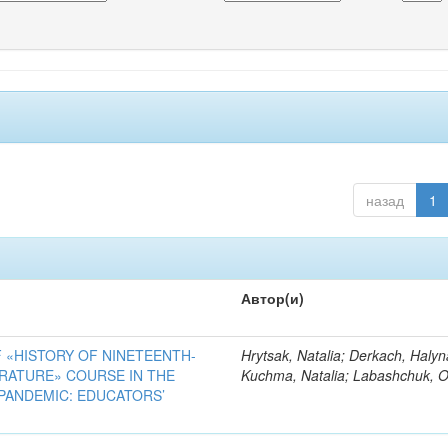
назад
1
Автор(и)
 «HISTORY OF NINETEENTH-
Hrytsak, Natalia; Derkach, Halyn
RATURE» COURSE IN THE
Kuchma, Natalia; Labashchuk, 
PANDEMIC: EDUCATORS’