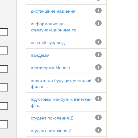
дистанційне навчання
1
информационно-
1
коммуникационные те...
освітній супровід
1
пандемія
1
платформа Moodle
1
подготовка будущих учителей-
1
филол...
підготовка майбутніх вчителів-
1
філ...
студент поколения Z
1
студент покоління Z
1