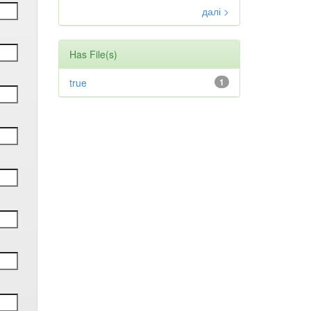
далі >
Has File(s)
true
1