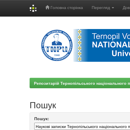
Головна сторінка
Перегляд
Дов
Skip
navigation
Репозитарій Тернопільського національного п
Пошук
Пошук: