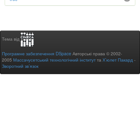
Тема від
Програмне забезпечення DSpace
Авторські права © 2002-
2005
Массачусетський технологічний інститут
та
Х’юлет Пакард
-
Зворотний зв’язок