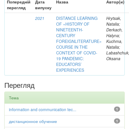
Попередній
Дата
Назва
Автор(и)
перегляд
випуску
2021
DISTANCE LEARNING
Hrytsak,
OF «HISTORY OF
Natalia;
NINETEENTH-
Derkach,
CENTURY
Halyna;
FOREIGNLITERATURE»
Kuchma,
COURSE IN THE
Natalia;
CONTEXT OF COVID-
Labashchuk
19 PANDEMIC:
Oksana
EDUCATORS’
EXPERIENCES
Перегляд
Тема
information and communication tec...
1
дистанционное обучение
1