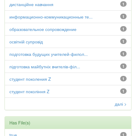
дистанційне навчання
1
информационно-коммуникационные те...
1
образовательное сопровождение
1
освітній супровід
1
подготовка будущих учителей-филол...
1
підготовка майбутніх вчителів-філ...
1
студент поколения Z
1
студент покоління Z
1
далі >
Has File(s)
true
1