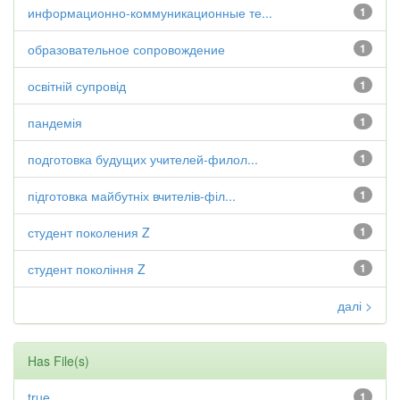
информационно-коммуникационные те...
1
образовательное сопровождение
1
освітній супровід
1
пандемія
1
подготовка будущих учителей-филол...
1
підготовка майбутніх вчителів-філ...
1
студент поколения Z
1
студент покоління Z
1
далі >
Has File(s)
true
1