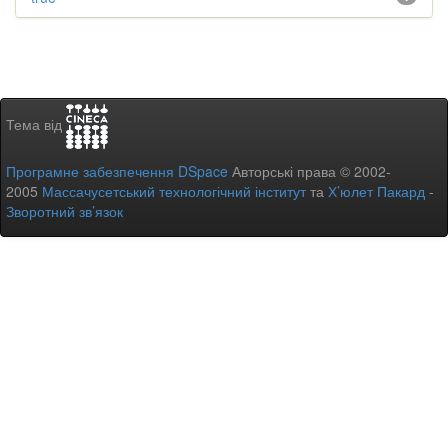
Тема від
Програмне забезпечення DSpace
Авторські права © 2002-
2005
Массачусетський технологічний інститут
та
Х’юлет Пакард
-
Зворотний зв’язок