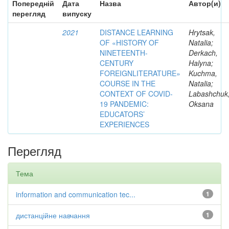
Попередній
Дата
Назва
Автор(и)
перегляд
випуску
2021
DISTANCE LEARNING
Hrytsak,
OF «HISTORY OF
Natalia;
NINETEENTH-
Derkach,
CENTURY
Halyna;
FOREIGNLITERATURE»
Kuchma,
COURSE IN THE
Natalia;
CONTEXT OF COVID-
Labashchuk
19 PANDEMIC:
Oksana
EDUCATORS’
EXPERIENCES
Перегляд
Тема
information and communication tec...
1
дистанційне навчання
1