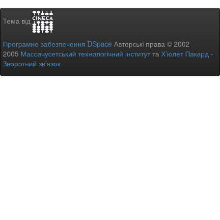
Тема від
Програмне забезпечення DSpace
Авторські права © 2002-
2005
Массачусетський технологічний інститут
та
Х’юлет Пакард
-
Зворотний зв’язок