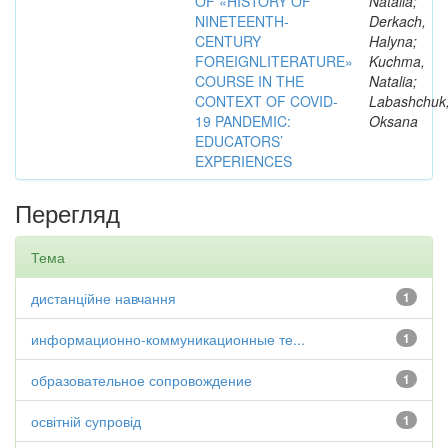
OF «HISTORY OF
Natalia;
NINETEENTH-
Derkach,
CENTURY
Halyna;
FOREIGNLITERATURE»
Kuchma,
COURSE IN THE
Natalia;
CONTEXT OF COVID-
Labashchuk
19 PANDEMIC:
Oksana
EDUCATORS’
EXPERIENCES
Перегляд
Тема
дистанційне навчання
1
информационно-коммуникационные те...
1
образовательное сопровождение
1
освітній супровід
1