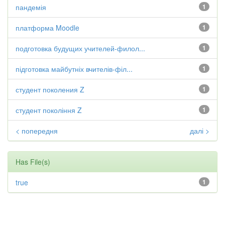
пандемія
1
платформа Moodle
1
подготовка будущих учителей-филол...
1
підготовка майбутніх вчителів-філ...
1
студент поколения Z
1
студент покоління Z
1
< попередня
далі >
Has File(s)
true
1