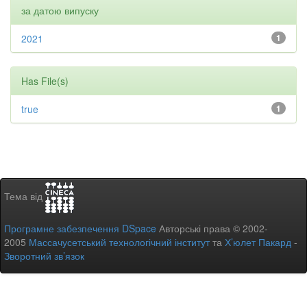
за датою випуску
2021
1
Has File(s)
true
1
Тема від
Програмне забезпечення DSpace
Авторські права © 2002-
2005
Массачусетський технологічний інститут
та
Х’юлет Пакард
-
Зворотний зв’язок