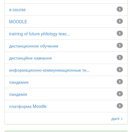
e-course
1
MOODLE
1
training of future philology teac...
1
дистанционное обучение
1
дистанційне навчання
1
информационно-коммуникационные те...
1
пандемия
1
пандемія
1
платформа Moodle
1
далі >