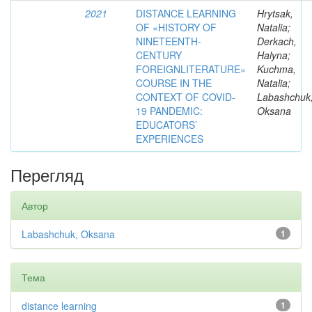
2021
DISTANCE LEARNING
Hrytsak,
OF «HISTORY OF
Natalia;
NINETEENTH-
Derkach,
CENTURY
Halyna;
FOREIGNLITERATURE»
Kuchma,
COURSE IN THE
Natalia;
CONTEXT OF COVID-
Labashchuk
19 PANDEMIC:
Oksana
EDUCATORS’
EXPERIENCES
Перегляд
Автор
Labashchuk, Oksana
1
Тема
distance learning
1