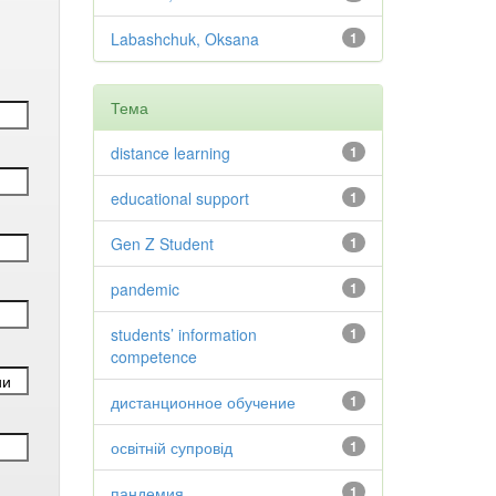
Labashchuk, Oksana
1
Тема
distance learning
1
educational support
1
Gen Z Student
1
pandemic
1
students’ information
1
competence
дистанционное обучение
1
освітній супровід
1
пандемия
1