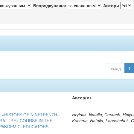
Впорядкування
Автори
назад
1
Автор(и)
 «HISTORY OF NINETEENTH-
Hrytsak, Natalia; Derkach, Halyn
RATURE» COURSE IN THE
Kuchma, Natalia; Labashchuk, 
PANDEMIC: EDUCATORS’