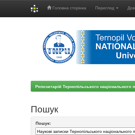
Головна сторінка
Перегляд
Дов
Skip
navigation
Репозитарій Тернопільського національного п
Пошук
Пошук: