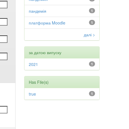
пандемія
1
платформа Moodle
1
далі >
за датою випуску
2021
1
Has File(s)
true
1