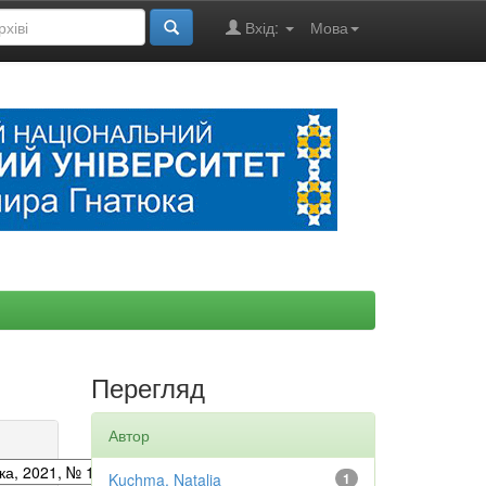
Вхід:
Мова
Перегляд
Автор
Kuchma, Natalia
1