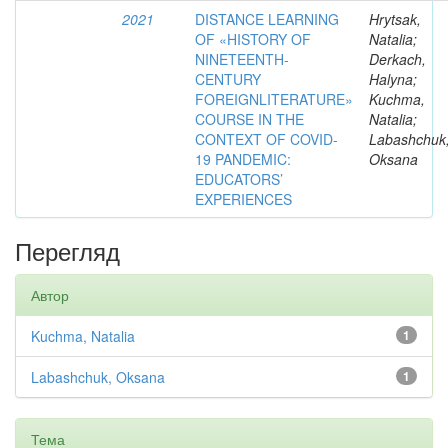
2021
DISTANCE LEARNING
Hrytsak,
OF «HISTORY OF
Natalia;
NINETEENTH-
Derkach,
CENTURY
Halyna;
FOREIGNLITERATURE»
Kuchma,
COURSE IN THE
Natalia;
CONTEXT OF COVID-
Labashchuk
19 PANDEMIC:
Oksana
EDUCATORS’
EXPERIENCES
Перегляд
Автор
Kuchma, Natalia
1
Labashchuk, Oksana
1
Тема