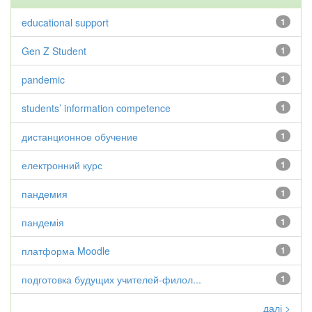
educational support
1
Gen Z Student
1
pandemic
1
students’ information competence
1
дистанционное обучение
1
електронний курс
1
пандемия
1
пандемія
1
платформа Moodle
1
подготовка будущих учителей-филол...
1
далі >