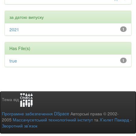
за датою випуску
2021
1
Has File(s)
true
1
Тема від
Програмне забезпечення DSpace
Авторські права © 2002-
2005
Массачусетський технологічний інститут
та
Х’юлет Пакард
-
Зворотний зв’язок