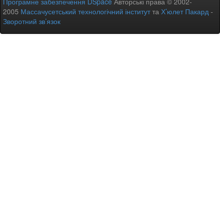
Програмне забезпечення DSpace
Авторські права © 2002-
2005
Массачусетський технологічний інститут
та
Х’юлет Пакард
-
Зворотний зв’язок