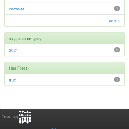
система
1
далі >
за датою випуску
2021
1
Has File(s)
true
1
Тема від