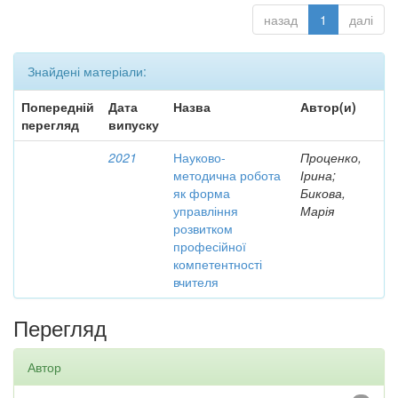
назад
1
далі
Знайдені матеріали:
Попередній
Дата
Назва
Автор(и)
перегляд
випуску
2021
Науково-
Проценко,
методична робота
Ірина;
як форма
Бикова,
управління
Марія
розвитком
професійної
компетентності
вчителя
Перегляд
Автор