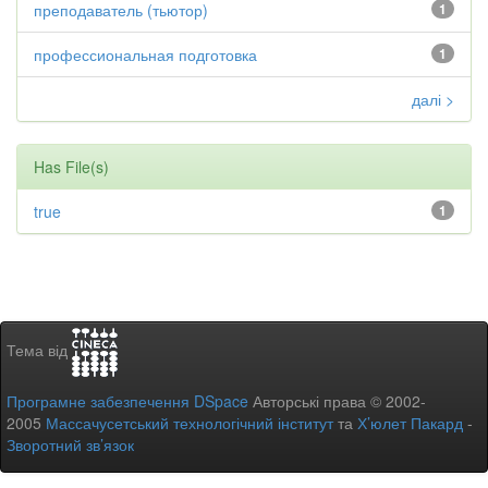
преподаватель (тьютор)
1
профессиональная подготовка
1
далі >
Has File(s)
true
1
Тема від
Програмне забезпечення DSpace
Авторські права © 2002-
2005
Массачусетський технологічний інститут
та
Х’юлет Пакард
-
Зворотний зв’язок