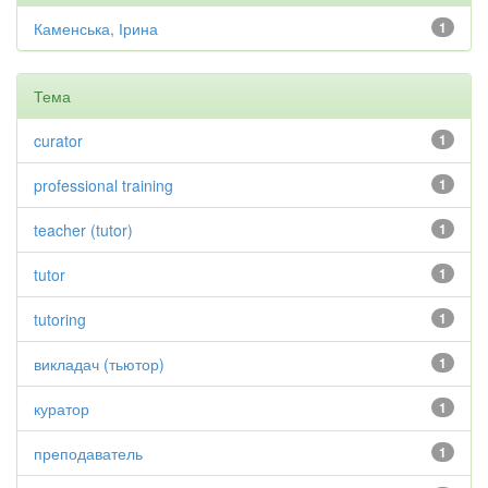
Каменська, Ірина
1
Тема
curator
1
professional training
1
teacher (tutor)
1
tutor
1
tutoring
1
викладач (тьютор)
1
куратор
1
преподаватель
1