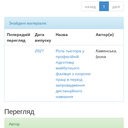
назад
1
далі
Знайдені матеріали:
Попередній
Дата
Назва
Автор(и)
перегляд
випуску
2021
Роль тьютора у
Каменська,
професійній
Ірина
підготовці
майбутнього
фахівця з охорони
праці в період
запровадження
дистанційного
навчання
Перегляд
Автор