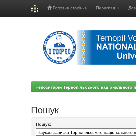
Головна сторінка
Перегляд
Дов
Skip
navigation
Репозитарій Тернопільського національного п
Пошук
Пошук: