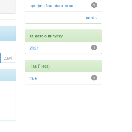
професійна підготовка
1
далі >
за датою випуску
2021
1
далі
Has File(s)
true
1