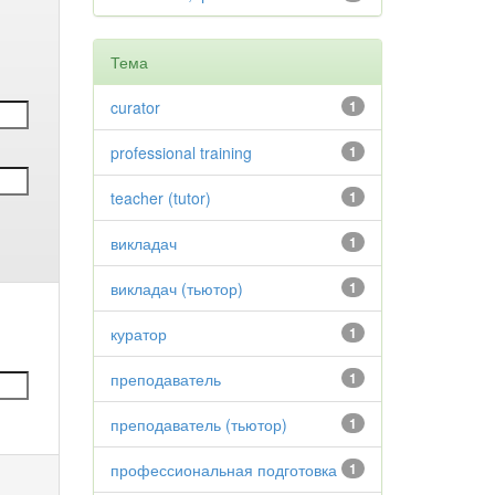
Тема
curator
1
professional training
1
teacher (tutor)
1
викладач
1
викладач (тьютор)
1
куратор
1
преподаватель
1
преподаватель (тьютор)
1
профессиональная подготовка
1