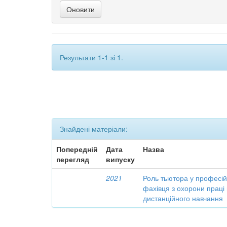
Результати 1-1 зі 1.
Знайдені матеріали:
Попередній
Дата
Назва
перегляд
випуску
2021
Роль тьютора у професій
фахівця з охорони праці
дистанційного навчання