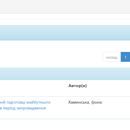
назад
1
Автор(и)
ній підготовці майбутнього
Каменська, Ірина
 в період запровадження