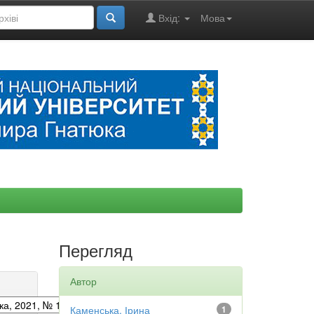
Вхід:
Мова
Перегляд
Автор
Каменська, Ірина
1