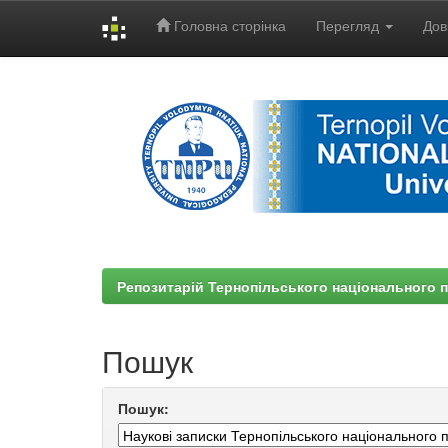
Головна сторінка
Перегляд
Дов
Skip
navigation
Репозитарій Тернопільського національного п
Пошук
Пошук: