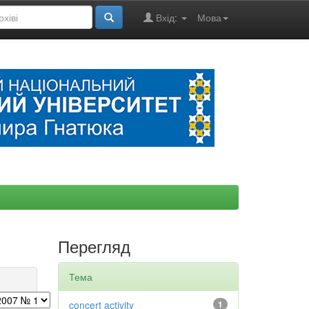
Вхід:
Мова
Перегляд
Тема
concert activity
1