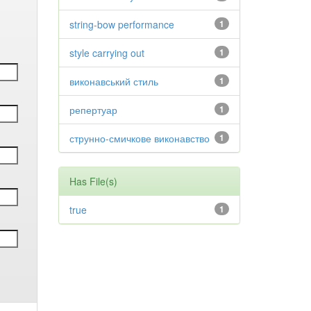
string-bow performance
1
style carrying out
1
виконавський стиль
1
репертуар
1
струнно-смичкове виконавство
1
Has File(s)
true
1