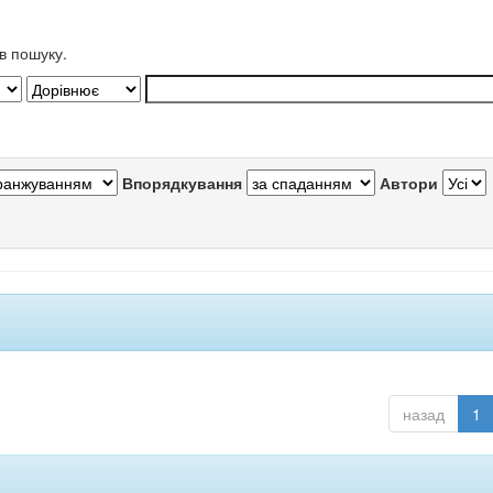
в пошуку.
Впорядкування
Автори
назад
1