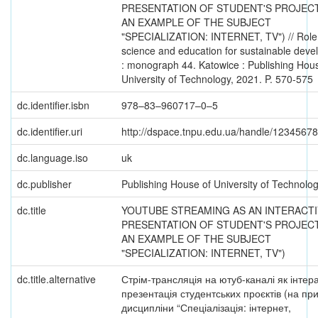
PRESENTATION OF STUDENT'S PROJECT
AN EXAMPLE OF THE SUBJECT
"SPECIALIZATION: INTERNET, TV") // Role
science and education for sustainable dev
: monograph 44. Katowice : Publishing Hou
University of Technology, 2021. P. 570-575
dc.identifier.isbn
978–83–960717–0–5
dc.identifier.uri
http://dspace.tnpu.edu.ua/handle/1234567
dc.language.iso
uk
dc.publisher
Publishing House of University of Technolo
dc.title
YOUTUBE STREAMING AS AN INTERACT
PRESENTATION OF STUDENT'S PROJECT
AN EXAMPLE OF THE SUBJECT
"SPECIALIZATION: INTERNET, TV")
dc.title.alternative
Стрім-трансляція на ютуб-каналі як інтер
презентація студентських проєктів (на пр
дисципліни “Спеціалізація: інтернет,