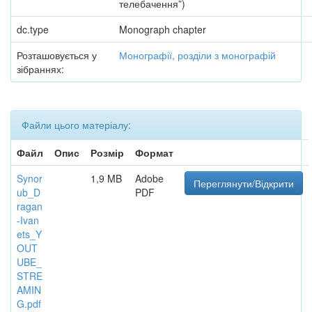
телебачення”)
dc.type
Monograph chapter
Розташовується у
Монографії, розділи з монографій
зібраннях:
Файли цього матеріалу:
Файл
Опис
Розмір
Формат
Synor
1,9 MB
Adobe
Переглянути/Відкрити
ub_D
PDF
ragan
-Ivan
ets_Y
OUT
UBE_
STRE
AMIN
G.pdf