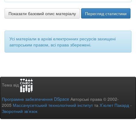
Показати базовий опис матеріалу
Перегляд статистики
Усі матеріали в архіві електронних ресурсів захищені
авторським правом, всі права збережені.
Тема від
Програмне забезпечення DSpace
Авторські права © 2002-
2005
Массачусетський технологічний інститут
та
Х’юлет Пакард
-
Зворотний зв’язок