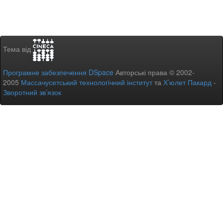
Тема від
Програмне забезпечення DSpace
Авторські права © 2002-
2005
Массачусетський технологічний інститут
та
Х’юлет Пакард
-
Зворотний зв’язок