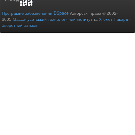
Програмне забезпечення DSpace
Авторські права © 2002-
2005
Массачусетський технологічний інститут
та
Х’юлет Пакард
-
Зворотний зв’язок