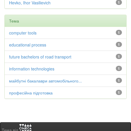
Hevko, Ihor Vasilievich
1
Тема
computer tools
1
educational process
1
future bachelors of road transport
1
information technologies
1
майбутні бакалаври автомобільного...
1
професійна підготовка
1
Тема від