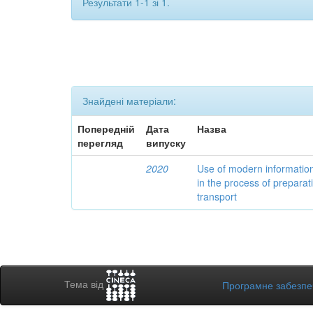
Результати 1-1 зі 1.
Знайдені матеріали:
Попередній
Дата
Назва
перегляд
випуску
2020
Use of modern informatio
in the process of preparat
transport
Тема від
Програмне забезп