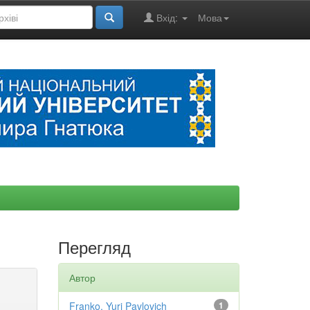
Вхід:
Мова
Перегляд
Автор
Franko, Yuri Pavlovich
1