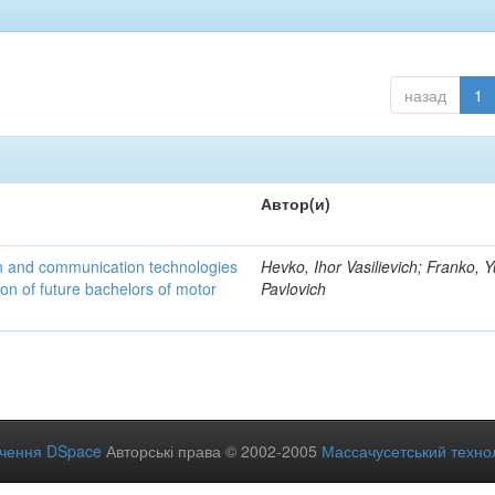
назад
1
Автор(и)
n and communication technologies
Hevko, Ihor Vasilievich; Franko, Y
ion of future bachelors of motor
Pavlovich
ечення DSpace
Авторські права © 2002-2005
Массачусетський технол