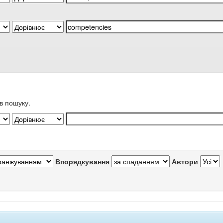
в пошуку.
Впорядкування
Автори