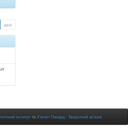
далі
uri
огічний інститут
та
Х’юлет Пакард
-
Зворотний зв’язок