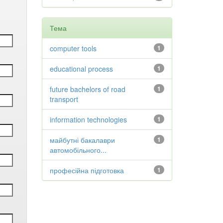
Тема
computer tools
1
educational process
1
future bachelors of road
1
transport
information technologies
1
майбутні бакалаври
1
автомобільного...
професійна підготовка
1