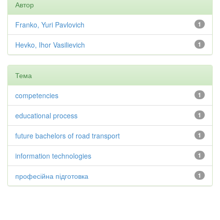
Автор
Franko, Yuri Pavlovich
1
Hevko, Ihor Vasilievich
1
Тема
competencies
1
educational process
1
future bachelors of road transport
1
information technologies
1
професійна підготовка
1