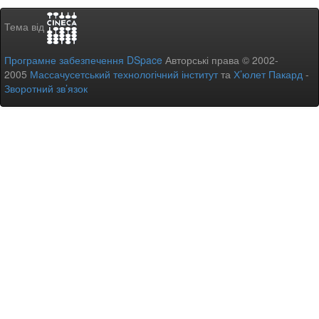
Тема від
Програмне забезпечення DSpace
Авторські права © 2002-
2005
Массачусетський технологічний інститут
та
Х’юлет Пакард
-
Зворотний зв’язок