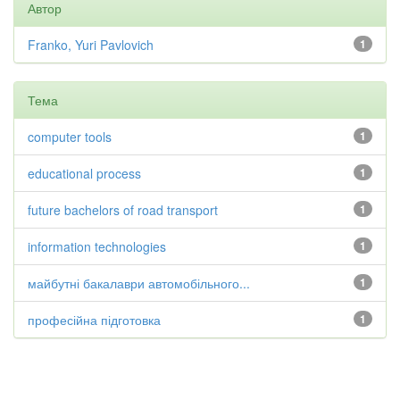
Автор
Franko, Yuri Pavlovich
1
Тема
computer tools
1
educational process
1
future bachelors of road transport
1
information technologies
1
майбутні бакалаври автомобільного...
1
професійна підготовка
1