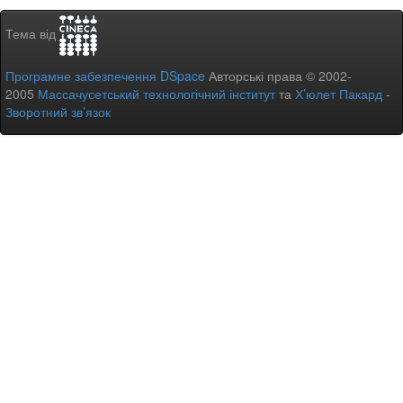
Тема від
Програмне забезпечення DSpace
Авторські права © 2002-
2005
Массачусетський технологічний інститут
та
Х’юлет Пакард
-
Зворотний зв’язок