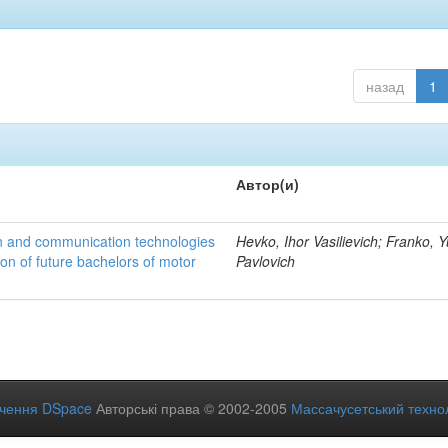
назад
1
Автор(и)
n and communication technologies
Hevko, Ihor Vasilievich; Franko, Y
ion of future bachelors of motor
Pavlovich
ечення DSpace
Авторські права © 2002-2005
Массачусетський технол