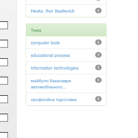
Hevko, Ihor Vasilievich
1
Тема
computer tools
1
educational process
1
information technologies
1
майбутні бакалаври
1
автомобільного...
професійна підготовка
1