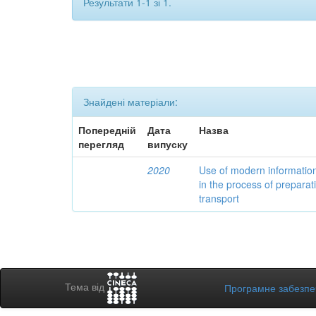
Результати 1-1 зі 1.
Знайдені матеріали:
Попередній
Дата
Назва
перегляд
випуску
2020
Use of modern informatio
in the process of preparat
transport
Тема від
Програмне забезп