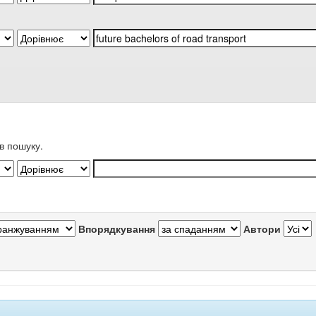
в пошуку.
Впорядкування
Автори