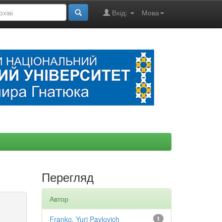
Вхід:
Мова
Перегляд
Автор
Franko, Yuri Pavlovich
1