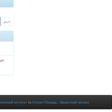
далі
uri
огічний інститут
та
Х’юлет Пакард
-
Зворотний зв’язок