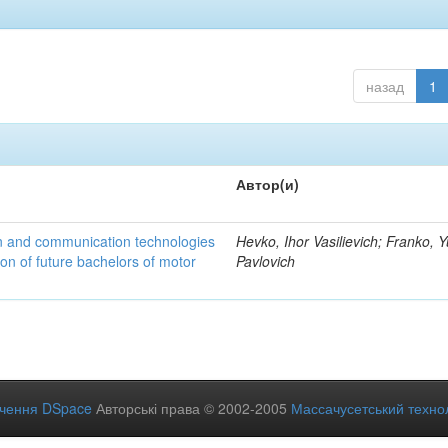
назад
1
Автор(и)
n and communication technologies
Hevko, Ihor Vasilievich; Franko, Y
ion of future bachelors of motor
Pavlovich
ечення DSpace
Авторські права © 2002-2005
Массачусетський технол