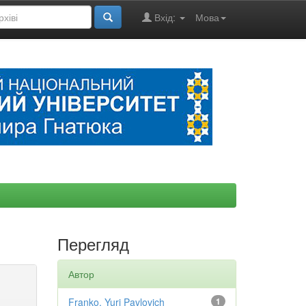
Вхід:
Мова
Перегляд
Автор
Franko, Yuri Pavlovich
1