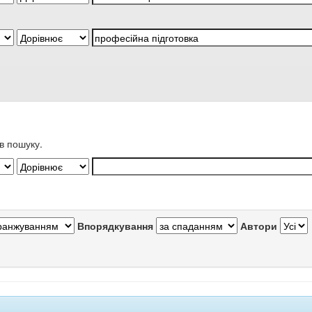
в пошуку.
Впорядкування
Автори