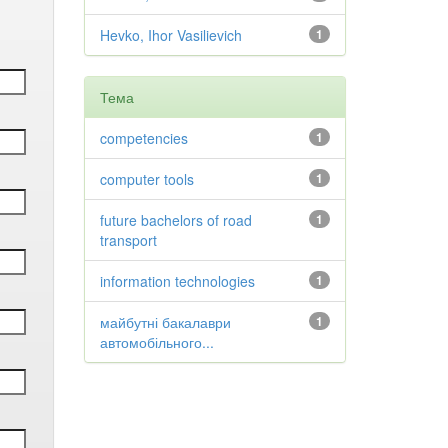
Hevko, Ihor Vasilievich
1
Тема
competencies
1
computer tools
1
future bachelors of road
1
transport
information technologies
1
майбутні бакалаври
1
автомобільного...