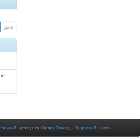
далі
uri
огічний інститут
та
Х’юлет Пакард
-
Зворотний зв’язок