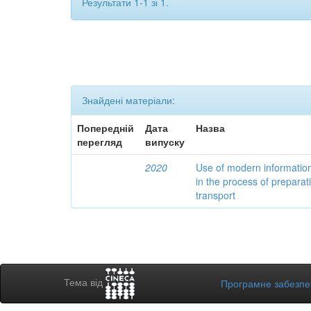
Результати 1-1 зі 1.
Знайдені матеріали:
Попередній
Дата
Назва
перегляд
випуску
2020
Use of modern informatio
in the process of preparat
transport
Тема від
Програмне забезп