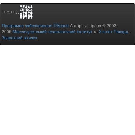
Тема від
Програмне забезпечення DSpace
Авторські права © 2002-
2005
Массачусетський технологічний інститут
та
Х’юлет Пакард
-
Зворотний зв’язок