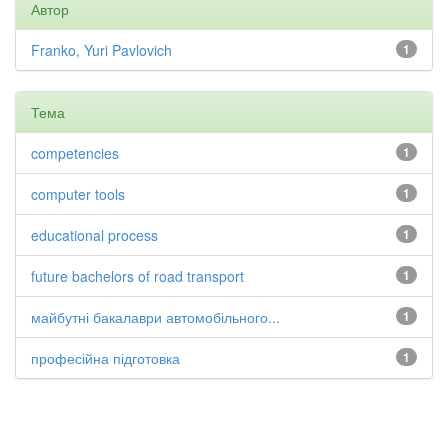
Автор
Franko, Yuri Pavlovich
1
Тема
competencies
1
computer tools
1
educational process
1
future bachelors of road transport
1
майбутні бакалаври автомобільного...
1
професійна підготовка
1