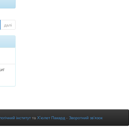
далі
uri
огічний інститут
та
Х’юлет Пакард
-
Зворотний зв’язок