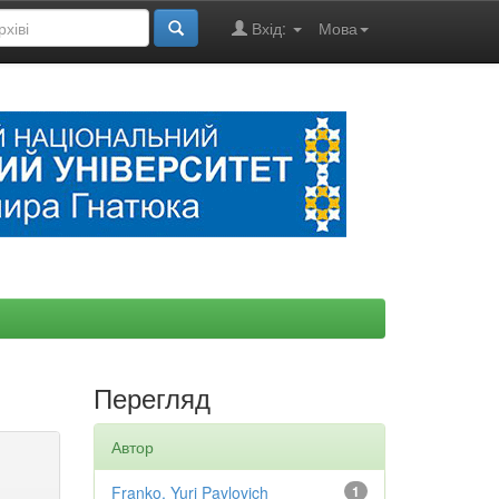
Вхід:
Мова
Перегляд
Автор
Franko, Yuri Pavlovich
1