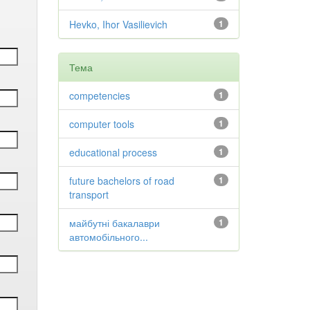
Hevko, Ihor Vasilievich
1
Тема
competencies
1
computer tools
1
educational process
1
future bachelors of road
1
transport
майбутні бакалаври
1
автомобільного...