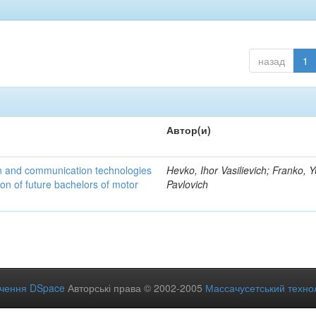
назад
1
Автор(и)
n and communication technologies
Hevko, Ihor Vasilievich; Franko, Y
ion of future bachelors of motor
Pavlovich
ечення DSpace
Авторські права © 2002-2005
Массачусетський технол