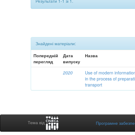
Результати 1-1 зі 1.
Знайдені матеріали:
Попередній
Дата
Назва
перегляд
випуску
2020
Use of modern informatio
in the process of preparat
transport
Тема від
Програмне забезп