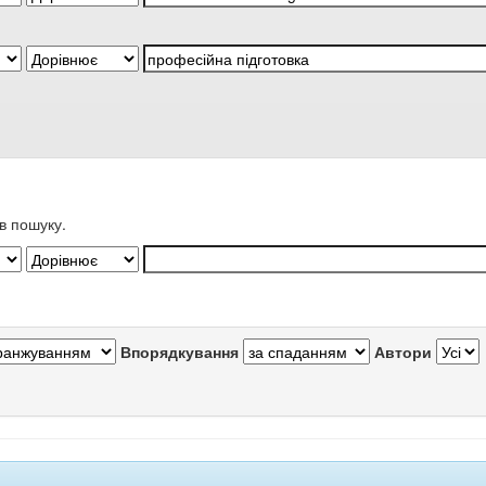
в пошуку.
Впорядкування
Автори