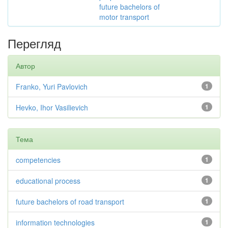
future bachelors of
motor transport
Перегляд
Автор
Franko, Yuri Pavlovich
1
Hevko, Ihor Vasilievich
1
Тема
competencies
1
educational process
1
future bachelors of road transport
1
information technologies
1