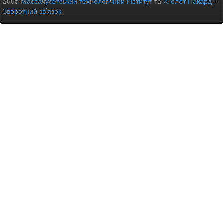
2005
Массачусетський технологічний інститут
та
Х’юлет Пакард
-
Зворотний зв’язок