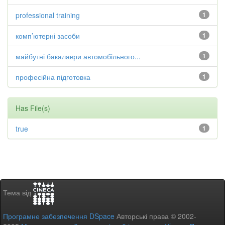
professional training
1
комп’ютерні засоби
1
майбутні бакалаври автомобільного...
1
професійна підготовка
1
Has File(s)
true
1
Тема від
Програмне забезпечення DSpace
Авторські права © 2002-