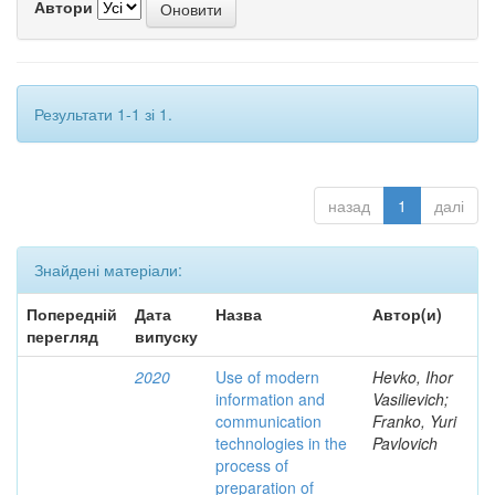
Автори
Результати 1-1 зі 1.
назад
1
далі
Знайдені матеріали:
Попередній
Дата
Назва
Автор(и)
перегляд
випуску
2020
Use of modern
Hevko, Ihor
information and
Vasilievich;
communication
Franko, Yuri
technologies in the
Pavlovich
process of
preparation of