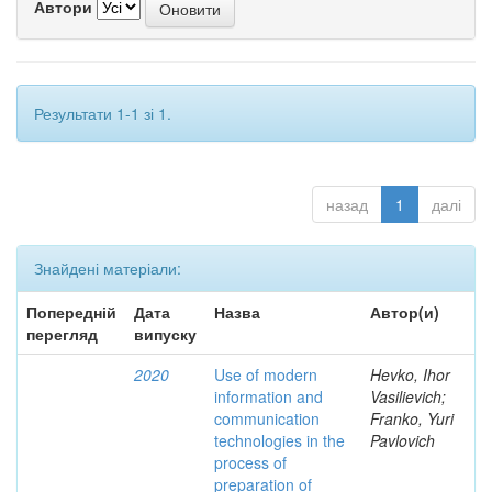
Автори
Результати 1-1 зі 1.
назад
1
далі
Знайдені матеріали:
Попередній
Дата
Назва
Автор(и)
перегляд
випуску
2020
Use of modern
Hevko, Ihor
information and
Vasilievich;
communication
Franko, Yuri
technologies in the
Pavlovich
process of
preparation of