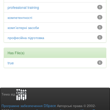
professional training
1
компетентності
1
комп’ютерні засоби
1
професійна підготовка
1
Has File(s)
true
1
Тема від
Програмне забезпечення DSpace
Авторські права © 2002-