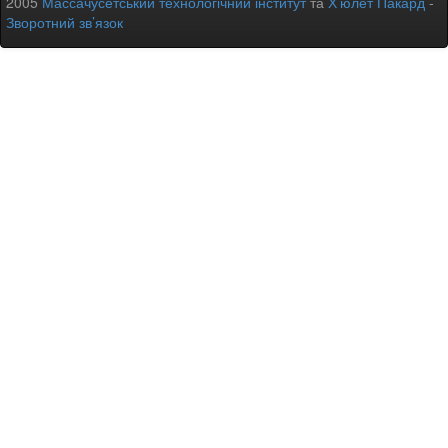
2005
Массачусетський технологічний інститут
та
Х’юлет Пакард
-
Зворотний зв’язок