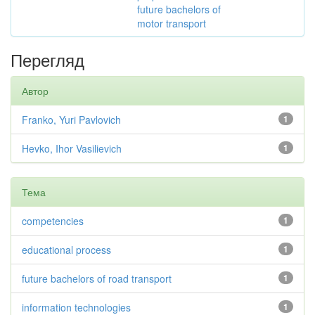
future bachelors of
motor transport
Перегляд
Автор
Franko, Yuri Pavlovich
1
Hevko, Ihor Vasilievich
1
Тема
competencies
1
educational process
1
future bachelors of road transport
1
information technologies
1