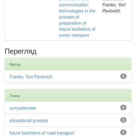
communication
Franko, Yuri
technologies in the
Pavlovich
process of
preparation of
future bachelors of
motor transport
Перегляд
Автор
Franko, Yuri Pavlovich
1
Тема
competencies
1
educational process
1
future bachelors of road transport
1