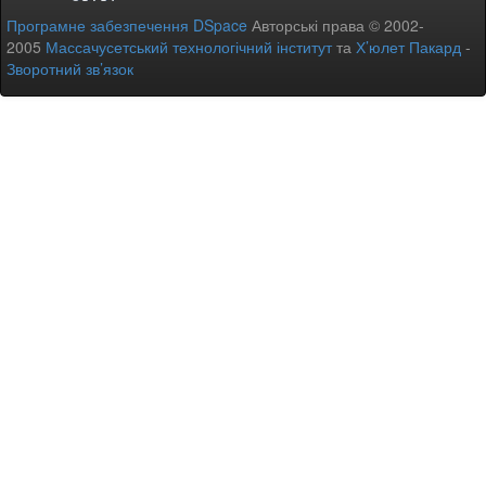
Програмне забезпечення DSpace
Авторські права © 2002-
2005
Массачусетський технологічний інститут
та
Х’юлет Пакард
-
Зворотний зв’язок