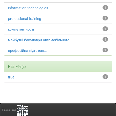
information technologies
1
professional training
1
компетентності
1
майбутні бакалаври автомобільного...
1
професійна підготовка
1
Has File(s)
true
1
Тема від