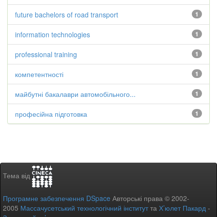
future bachelors of road transport
1
information technologies
1
professional training
1
компетентності
1
майбутні бакалаври автомобільного...
1
професійна підготовка
1
Тема від
Програмне забезпечення DSpace
Авторські права © 2002-
2005
Массачусетський технологічний інститут
та
Х’юлет Пакард
-