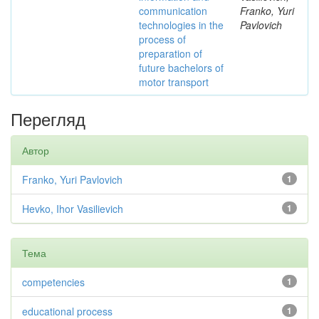
communication
Franko, Yuri
technologies in the
Pavlovich
process of
preparation of
future bachelors of
motor transport
Перегляд
Автор
Franko, Yuri Pavlovich
1
Hevko, Ihor Vasilievich
1
Тема
competencies
1
educational process
1